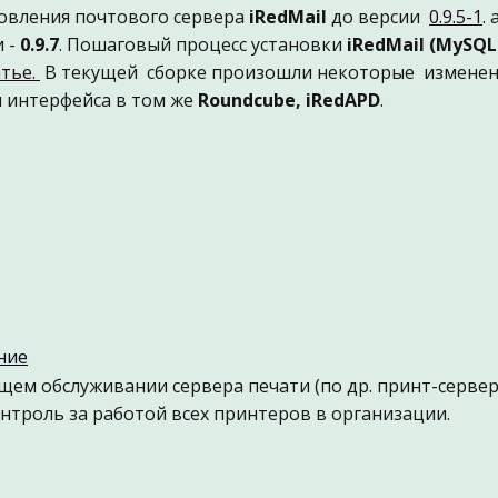
новления почтового сервера
iRedMail
до версии
0.9.5-1
.
и -
0.9.7
. Пошаговый процесс установки
iRedMail (MySQL
атье.
В текущей сборке произошли некоторые изменени
и интерфейса в том же
Roundcube, iRedAPD
.
ние
ем обслуживании сервера печати (по др. принт-сервера
троль за работой всех принтеров в организации.