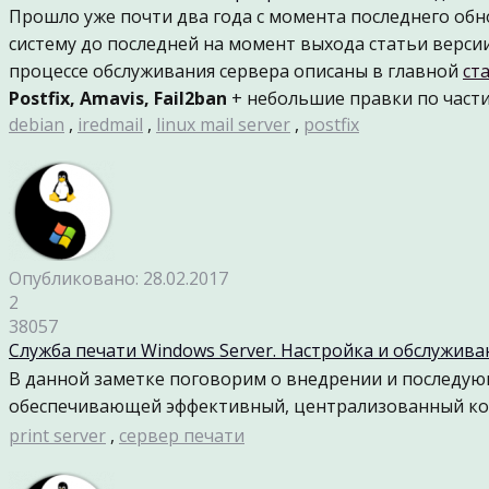
Прошло уже почти два года с момента последнего об
систему до последней на момент выхода статьи верси
процессе обслуживания сервера описаны в главной
ст
Postfix, Amavis, Fail2ban
+ небольшие правки по част
debian
,
iredmail
,
linux mail server
,
postfix
Опубликовано: 28.02.2017
2
38057
Служба печати Windows Server. Настройка и обслужива
В данной заметке поговорим о внедрении и последующ
обеспечивающей эффективный, централизованный кон
print server
,
сервер печати