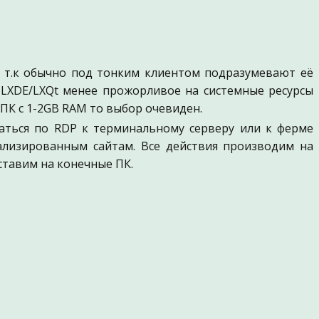
к, т.к обычно под тонким клиентом подразумевают её
 LXDE/LXQt менее прожорливое на системные ресурсы
ПК с 1-2GB RAM то выбор очевиден.
аться по RDP к терминальному серверу или к ферме
иализированным сайтам. Все действия производим на
ставим на конечные ПК.