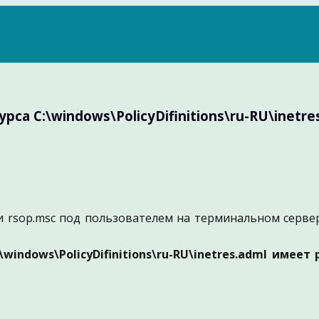
 C:\windows\PolicyDifinitions\ru-RU\inetres.
и rsop.msc под пользователем на терминальном серве
indows\PolicyDifinitions\ru-RU\inetres.adml имее