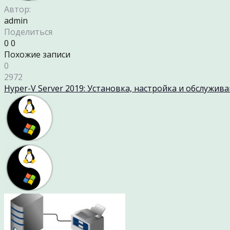
Автор:
admin
Поделиться
0
0
Похожие записи
0
2972
Hyper-V Server 2019: Установка, настройка и обслужив