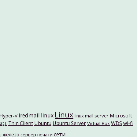
Linux
iredmail
linux
Microsoft
Hyper-V
linux mail server
Thin Client
Ubuntu
Ubuntu Server
WDS
wi-fi
SQL
Virtual Box
сети
железо
u
сервер печати