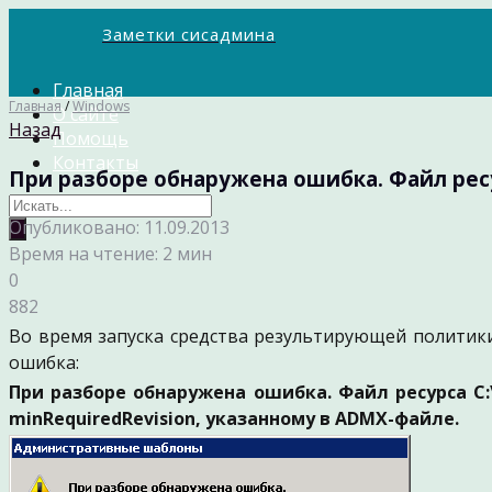
Заметки сисадмина
Главная
Главная
/
Windows
О сайте
Назад
Помощь
Контакты
При разборе обнаружена ошибка. Файл ресурса
Опубликовано: 11.09.2013
Время на чтение: 2 мин
0
882
Во время запуска средства результирующей политик
ошибка:
При разборе обнаружена ошибка. Файл ресурса C:\w
minRequiredRevision, указанному в ADMX-файле.