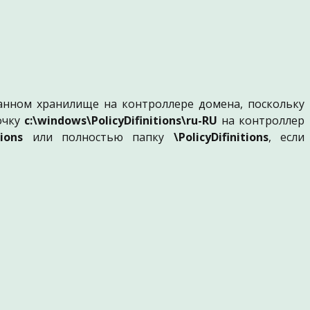
ванном хранилище на контроллере домена, поскольку
очку
c:\windows\PolicyDifinitions\ru-RU
на контроллер
tions
или полностью папку
\PolicyDifinitions
, если