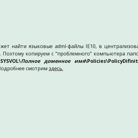
жет найти языковые adml-файлы IE10, в централизо
. Поэтому копируем с "проблемного" компьютера пап
\SYSVOL\
Полное доменное имя
\Policies\PolicyDifini
 Подробнее смотрим
здесь.