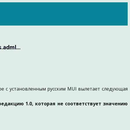
adml...
ре с установленным русским MUI вылетает следующая
т редакцию 1.0, которая не соответствует значению