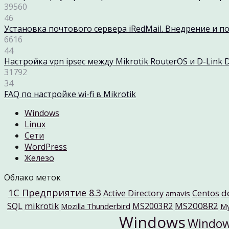
39560
46
Установка почтового сервера iRedMail. Внедрение и п
6616
44
Настройка vpn ipsec между Mikrotik RouterOS и D-Link 
31792
34
FAQ по настройке wi-fi в Mikrotik
Windows
Linux
Cети
WordPress
Железо
Облако меток
1C Предприятие 8.3
d
Active Directory
Centos
amavis
mikrotik
MS2008R2
SQL
MS2003R2
Mozilla Thunderbird
M
Windows
Windo