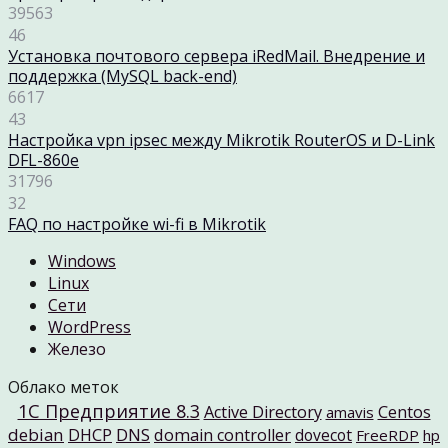
39563
46
Установка почтового сервера iRedMail. Внедрение и
поддержка (MySQL back-end)
6617
43
Настройка vpn ipsec между Mikrotik RouterOS и D-Link
DFL-860e
31796
32
FAQ по настройке wi-fi в Mikrotik
Windows
Linux
Cети
WordPress
Железо
Облако меток
1C Предприятие 8.3
Active Directory
Centos
amavis
debian
DNS
DHCP
domain controller
dovecot
FreeRDP
hp