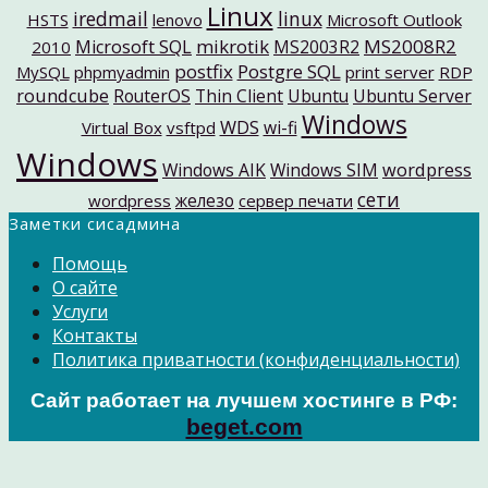
Linux
iredmail
linux
HSTS
lenovo
Microsoft Outlook
mikrotik
MS2008R2
Microsoft SQL
MS2003R2
2010
postfix
Postgre SQL
MySQL
phpmyadmin
print server
RDP
roundcube
RouterOS
Thin Client
Ubuntu
Ubuntu Server
Windows
WDS
wi-fi
Virtual Box
vsftpd
Windows
Windows AIK
Windows SIM
wordpress
сети
железо
wordpress
сервер печати
Заметки сисадмина
Помощь
О сайте
Услуги
Контакты
Политика приватности (конфиденциальности)
Сайт работает на лучшем хостинге в РФ:
beget.com