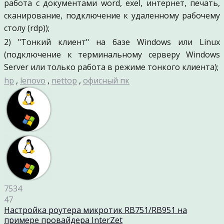
работа с документами word, exel, интернет, печать,
сканирование, подключение к удаленному рабочему
столу (rdp));
2) "Тонкий клиент" на базе Windows или Linux
(подключение к терминальному серверу Windows
Server или только работа в режиме тонкого клиента);
hp
,
lenovo
,
nettop
,
офисный пк
7534
47
Настройка роутера микротик RB751/RB951 на
примере провайдера InterZet