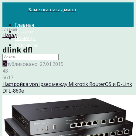
Заметки сисадмина
Главная
Главная
О сайте
Назад
Помощь
Контакты
dlink dfl
Опубликовано: 27.01.2015
43
6617
Настройка vpn ipsec между Mikrotik RouterOS и D-Link
DFL-860e