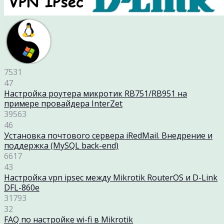
7531
47
Настройка роутера микротик RB751/RB951 на
примере провайдера InterZet
39563
46
Установка почтового сервера iRedMail. Внедрение и
поддержка (MySQL back-end)
6617
43
Настройка vpn ipsec между Mikrotik RouterOS и D-Link
DFL-860e
31793
32
FAQ по настройке wi-fi в Mikrotik