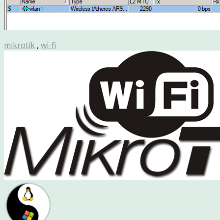
mikrotik
,
wi-fi