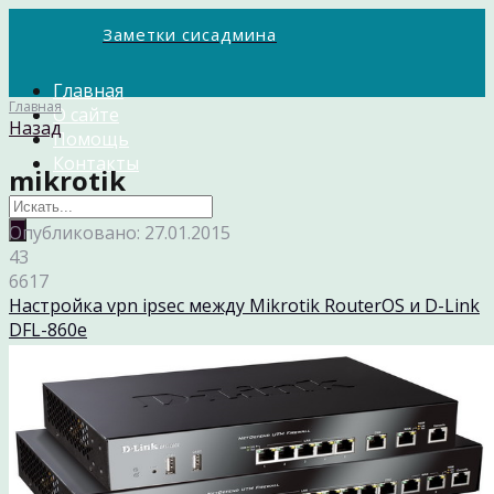
Заметки сисадмина
Главная
Главная
О сайте
Назад
Помощь
Контакты
mikrotik
Опубликовано: 27.01.2015
43
6617
Настройка vpn ipsec между Mikrotik RouterOS и D-Link
DFL-860e