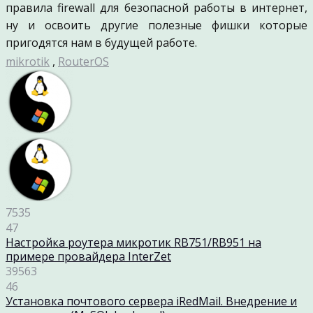
правила firewall для безопасной работы в интернет,
ну и освоить другие полезные фишки которые
пригодятся нам в будущей работе.
mikrotik
,
RouterOS
7535
47
Настройка роутера микротик RB751/RB951 на
примере провайдера InterZet
39563
46
Установка почтового сервера iRedMail. Внедрение и