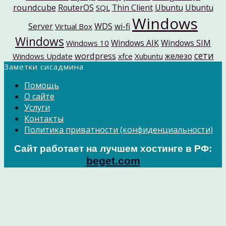
roundcube
RouterOS
Thin Client
Ubuntu
Ubuntu
SQL
Windows
Server
WDS
wi-fi
Virtual Box
Windows
Windows AIK
Windows SIM
Windows 10
сети
wordpress
железо
Windows Update
xfce
Xubuntu
Заметки сисадмина
Помощь
О сайте
Услуги
Контакты
Политика приватности (конфиденциальности)
Сайт работает на лучшем хостинге в РФ:
beget.com