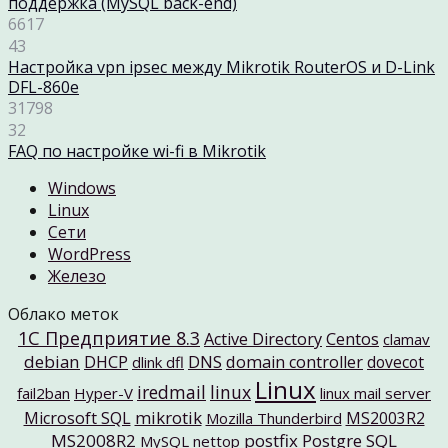
поддержка (MySQL back-end)
6617
43
Настройка vpn ipsec между Mikrotik RouterOS и D-Link
DFL-860e
31798
32
FAQ по настройке wi-fi в Mikrotik
Windows
Linux
Cети
WordPress
Железо
Облако меток
1C Предприятие 8.3
Active Directory
Centos
clamav
debian
DNS
DHCP
domain controller
dovecot
dlink dfl
Linux
iredmail
linux
fail2ban
Hyper-V
linux mail server
mikrotik
Microsoft SQL
MS2003R2
Mozilla Thunderbird
MS2008R2
postfix
Postgre SQL
MySQL
nettop