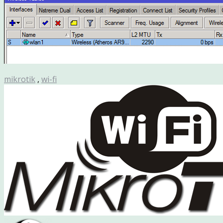
mikrotik
,
wi-fi