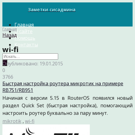
Заметки сисадмина
Главная
Главная
О сайте
Назад
Помощь
Контакты
wi-fi
Опубликовано: 19.01.2015
0
3766
Быстрая настройка роутера микротик на примере
RB751/RB951
Начиная с версии 5.15 в RouterOS появился новый
раздел Quick Set (быстрая настройка), помогающий
настроить роутер буквально за пару минут.
mikrotik
,
wi-fi