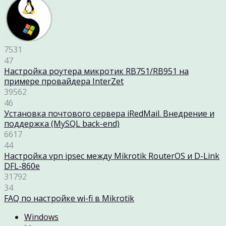
7531
47
Настройка роутера микротик RB751/RB951 на
примере провайдера InterZet
39562
46
Установка почтового сервера iRedMail. Внедрение и
поддержка (MySQL back-end)
6617
44
Настройка vpn ipsec между Mikrotik RouterOS и D-Link
DFL-860e
31792
34
FAQ по настройке wi-fi в Mikrotik
Windows