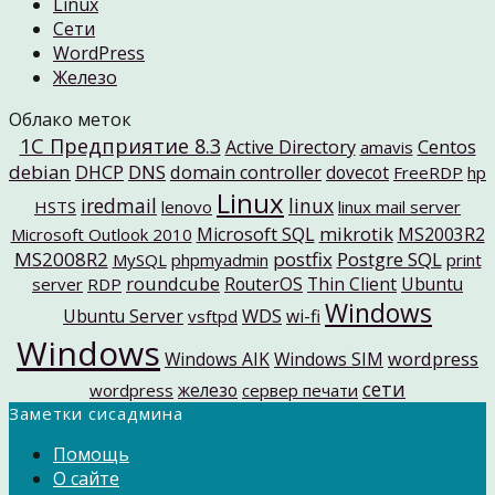
Linux
Cети
WordPress
Железо
Облако меток
1C Предприятие 8.3
Active Directory
Centos
amavis
debian
DNS
DHCP
domain controller
dovecot
FreeRDP
hp
Linux
iredmail
linux
HSTS
lenovo
linux mail server
mikrotik
Microsoft SQL
MS2003R2
Microsoft Outlook 2010
MS2008R2
postfix
Postgre SQL
MySQL
phpmyadmin
print
roundcube
RouterOS
Thin Client
Ubuntu
server
RDP
Windows
Ubuntu Server
WDS
wi-fi
vsftpd
Windows
Windows AIK
Windows SIM
wordpress
сети
железо
wordpress
сервер печати
Заметки сисадмина
Помощь
О сайте