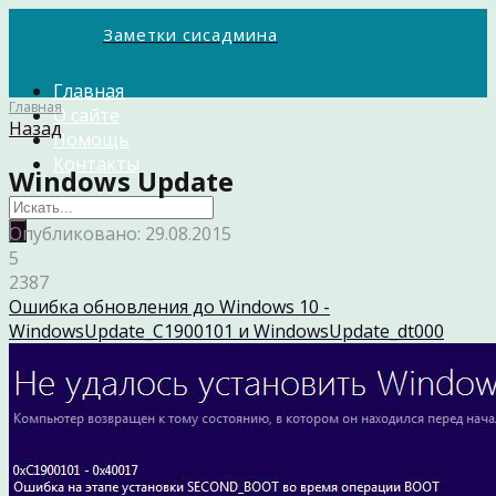
Заметки сисадмина
Главная
Главная
О сайте
Назад
Помощь
Контакты
Windows Update
Опубликовано: 29.08.2015
5
2387
Ошибка обновления до Windows 10 -
WindowsUpdate_C1900101 и WindowsUpdate_dt000