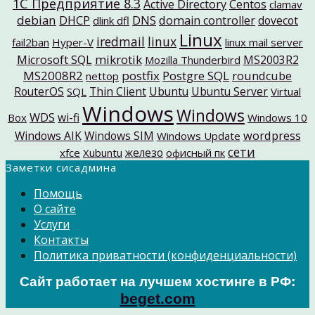
1C Предприятие 8.3
Active Directory
Centos
clamav
debian
DNS
DHCP
domain controller
dovecot
dlink dfl
Linux
iredmail
linux
fail2ban
Hyper-V
linux mail server
mikrotik
Microsoft SQL
MS2003R2
Mozilla Thunderbird
MS2008R2
postfix
Postgre SQL
roundcube
nettop
RouterOS
Thin Client
Ubuntu
Ubuntu Server
SQL
Virtual
Windows
Windows
WDS
wi-fi
Box
Windows 10
Windows AIK
Windows SIM
wordpress
Windows Update
сети
железо
xfce
Xubuntu
офисный пк
Заметки сисадмина
Помощь
О сайте
Услуги
Контакты
Политика приватности (конфиденциальности)
Сайт работает на лучшем хостинге в РФ:
beget.com