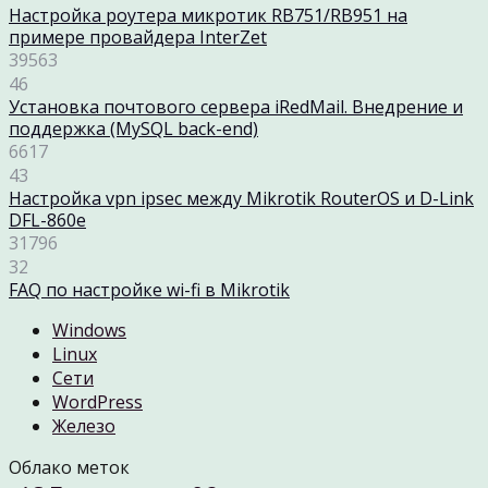
Настройка роутера микротик RB751/RB951 на
примере провайдера InterZet
39563
46
Установка почтового сервера iRedMail. Внедрение и
поддержка (MySQL back-end)
6617
43
Настройка vpn ipsec между Mikrotik RouterOS и D-Link
DFL-860e
31796
32
FAQ по настройке wi-fi в Mikrotik
Windows
Linux
Cети
WordPress
Железо
Облако меток