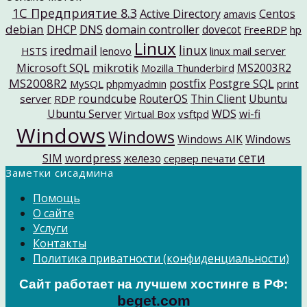
1C Предприятие 8.3
Active Directory
Centos
amavis
debian
DNS
DHCP
domain controller
dovecot
FreeRDP
hp
Linux
iredmail
linux
HSTS
lenovo
linux mail server
mikrotik
Microsoft SQL
MS2003R2
Mozilla Thunderbird
MS2008R2
postfix
Postgre SQL
MySQL
phpmyadmin
print
roundcube
RouterOS
Thin Client
Ubuntu
server
RDP
Ubuntu Server
WDS
wi-fi
Virtual Box
vsftpd
Windows
Windows
Windows AIK
Windows
сети
SIM
wordpress
железо
сервер печати
Заметки сисадмина
Помощь
О сайте
Услуги
Контакты
Политика приватности (конфиденциальности)
Сайт работает на лучшем хостинге в РФ:
beget.com