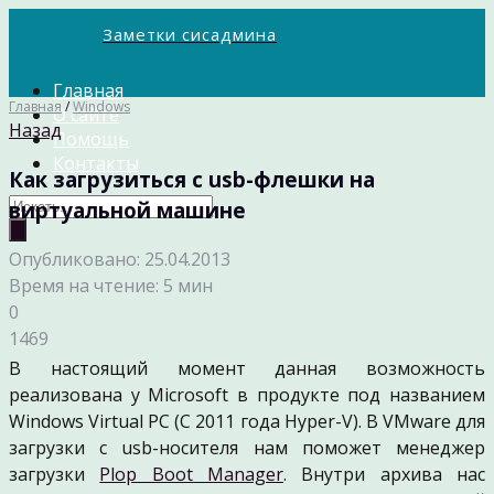
Заметки сисадмина
Главная
Главная
/
Windows
О сайте
Назад
Помощь
Контакты
Как загрузиться с usb-флешки на
виртуальной машине
Опубликовано: 25.04.2013
Время на чтение: 5 мин
0
1469
В настоящий момент данная возможность
реализована у Microsoft в продукте под названием
Windows Virtual PC (C 2011 года Hyper-V). В VMware для
загрузки с usb-носителя нам поможет менеджер
загрузки
Plop Boot Manager
. Внутри архива нас