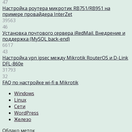
47
Настройка роутера микротик RB751/RB951 на
примере провайдера InterZet
39563
46
Установка почтового сервера iRedMail. Внедрение и
поддержка (MySQL back-end)
6617
43
Настройка vpn ipsec между Mikrotik RouterOS и D-Link
DFL-860e
31793
32
FAQ по настройке wi-fi в Mikrotik
Windows
Linux
Cети
WordPress
Железо
Облако меток